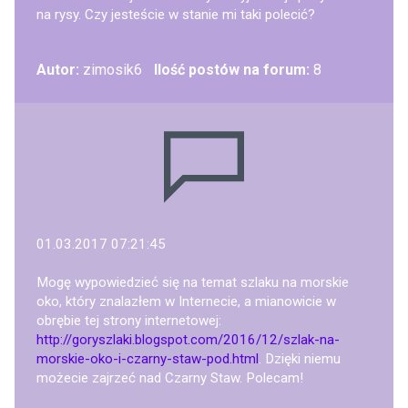
na rysy. Czy jesteście w stanie mi taki polecić?
Autor:
zimosik6
Ilość postów na forum:
8
01.03.2017 07:21:45
Mogę wypowiedzieć się na temat szlaku na morskie
oko, który znalazłem w Internecie, a mianowicie w
obrębie tej strony internetowej:
http://goryszlaki.blogspot.com/2016/12/szlak-na-
morskie-oko-i-czarny-staw-pod.html
. Dzięki niemu
możecie zajrzeć nad Czarny Staw. Polecam!