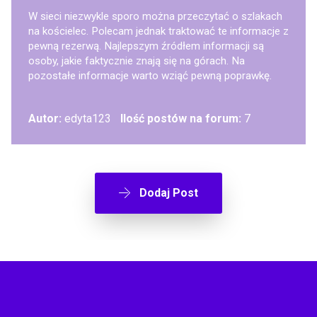
W sieci niezwykle sporo można przeczytać o szlakach
na kościelec. Polecam jednak traktować te informacje z
pewną rezerwą. Najlepszym źródłem informacji są
osoby, jakie faktycznie znają się na górach. Na
pozostałe informacje warto wziąć pewną poprawkę.
Autor:
edyta123
Ilość postów na forum:
7
Dodaj Post