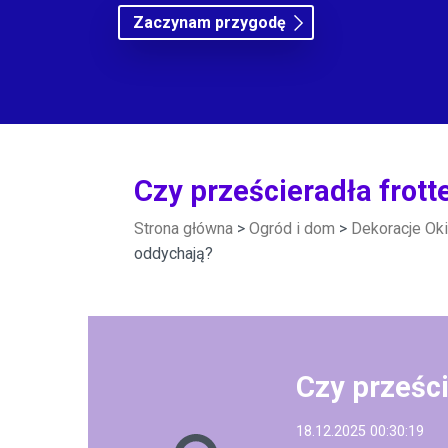
Zaczynam przygodę
Czy prześcieradła frot
Strona główna
>
Ogród i dom
>
Dekoracje Ok
oddychają?
Czy prześc
18.12.2025 00:30:19