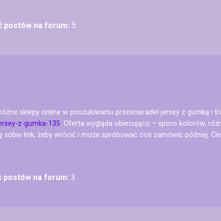
ść postów na forum:
5
óżne sklepy online w poszukiwaniu prześcieradeł jersey z gumką i t
-jersey-z-gumka-135
. Oferta wygląda obiecująco – sporo kolorów, róż
ję sobie link, żeby wrócić i może spróbować coś zamówić później. Cie
ć postów na forum:
3