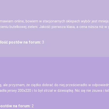
mawiam online, bowiem w stacjonarnych sklepach wybór jest mniejszy
niu butelkowej zieleni. Jakość pierwsza klasa, a cena niższa niż w ga
Ilość postów na forum:
3
ę, ale przyznam, że ciężko dobrać do niej prześcieradło w odpowie
adła jersey 200x220 i to był strzał w dziesiątkę. Nic się nie zsuwa i ła
 postów na forum:
2