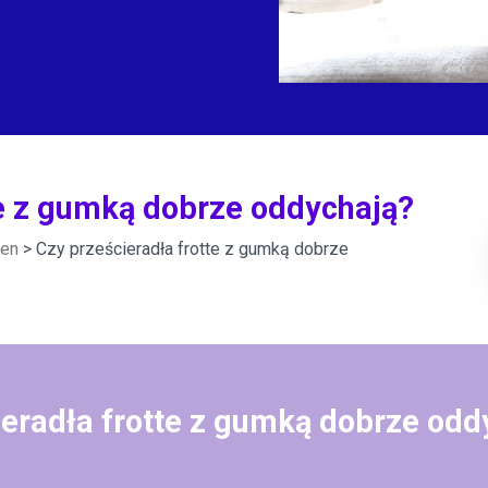
te z gumką dobrze oddychają?
ien
> Czy prześcieradła frotte z gumką dobrze
ieradła frotte z gumką dobrze odd