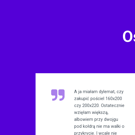
O
A ja miałam dylemat, czy
zakupić pościel 160x200
czy 200x220. Ostatecznie
wzięłam większą,
albowiem przy dwojgu
pod kołdrą nie ma walki o
przykrycie. I wcale nie