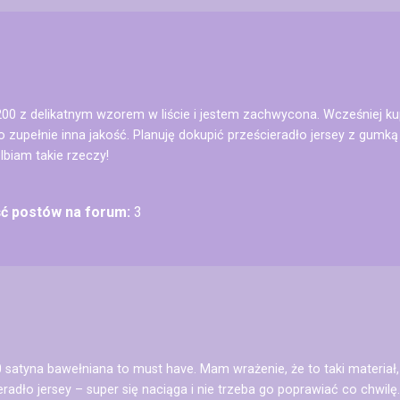
0 z delikatnym wzorem w liście i jestem zachwycona. Wcześniej ku
o zupełnie inna jakość. Planuję dokupić prześcieradło jersey z gum
lbiam takie rzeczy!
ść postów na forum:
3
 satyna bawełniana to must have. Mam wrażenie, że to taki materiał,
radło jersey – super się naciąga i nie trzeba go poprawiać co chwi