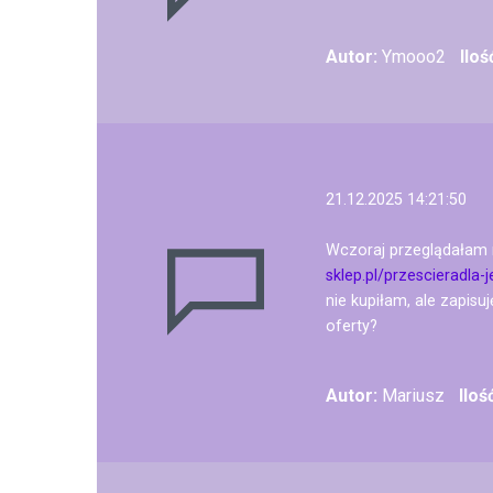
Autor:
Ymooo2
Ilo
21.12.2025 14:21:50
Wczoraj przeglądałam r
sklep.pl/przescieradla
nie kupiłam, ale zapisu
oferty?
Autor:
Mariusz
Iloś