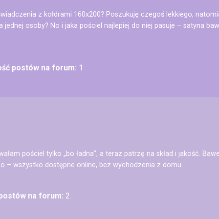
wiadczenia z kołdrami 160x200? Poszukuję czegoś lekkiego, natomia
a jednej osoby? No i jaka pościel najlepiej do niej pasuje – satyna b
lość postów na forum:
1
ałam pościel tylko „bo ładna”, a teraz patrzę na skład i jakość. Baw
o – wszystko dostępne online, bez wychodzenia z domu.
 postów na forum:
2