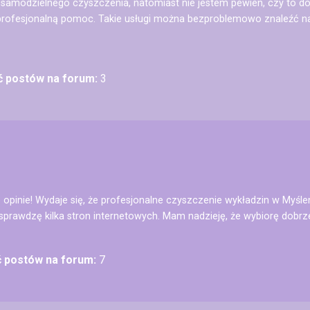
 samodzielnego czyszczenia, natomiast nie jestem pewien, czy to d
rofesjonalną pomoc. Takie usługi można bezproblemowo znaleźć na 
ść postów na forum:
3
ie opinie! Wydaje się, że profesjonalne czyszczenie wykładzin w Myśl
rawdzę kilka stron internetowych. Mam nadzieję, że wybiorę dobrz
ć postów na forum:
7