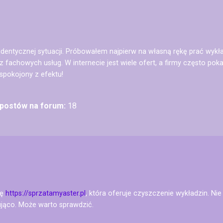
identycznej sytuacji. Próbowałem najpierw na własną rękę prać wykład
 fachowych usług. W internecie jest wiele ofert, a firmy często poka
aspokojony z efektu!
 postów na forum:
18
nę
https://sprzatamyaster.pl
, która oferuje czyszczenie wykładzin. Nie
ująco. Może warto sprawdzić.