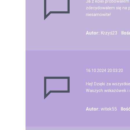
Ja z kolei próbowałem
zdecydowałem się na p
niesamowite!
Autor:
Krzyś23
Ilo
16.10.2024 20:03:20
Hej! Dzięki za wszystk
Waszych wskazówek i sp
Autor:
witek55
Iloś