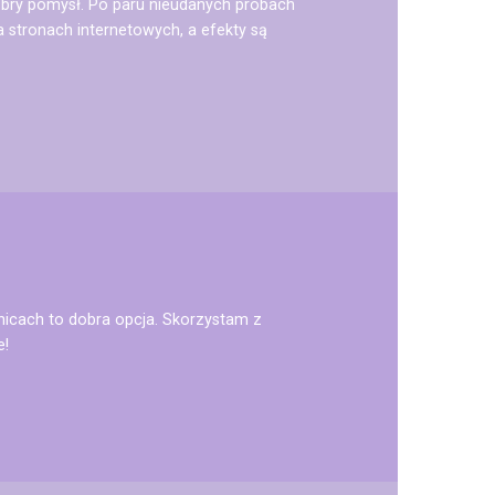
obry pomysł. Po paru nieudanych próbach
stronach internetowych, a efekty są
enicach to dobra opcja. Skorzystam z
e!