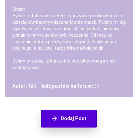
Witam.
Byłam ostatnio w markecie spożywczym i kupiłam dla
dzieciaków batony mleczne Monte snack. Trudno mi się
wypowiedzieć, bowiem sama ich nie jadłam, niemniej
jednak miny maluchów były bezcenne. Od razu po
zjedzeniu batona prosiły mnie, aby iść do sklepu po
kolejnego, a najlepiej także kilka na kolejne dni.
Byłam w szoku, iż konkretne produkty mogą im tak
posmakować.
Autor:
TeS
Ilość postów na forum:
31
Dodaj Post