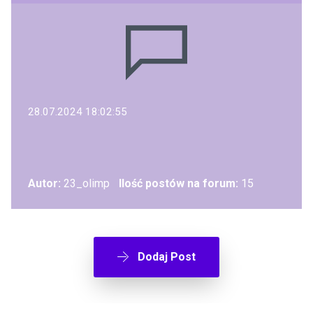
28.07.2024 18:02:55
Autor:
23_olimp
Ilość postów na forum:
15
Dodaj Post