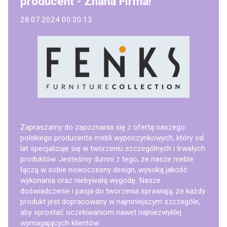
producent - Znana Firma!
28.07.2024 00:30:13
Zapraszamy do zapoznania się z ofertą naszego
polskiego producenta mebli wypoczynkowych, który od
lat specjalizuje się w tworzeniu szczególnych i trwałych
produktów. Jesteśmy dumni z tego, że nasze meble
łączą w sobie nowoczesny design, wysoką jakość
wykonania oraz niebywałą wygodę. Nasze
doświadczenie i pasja do tworzenia sprawiają, że każdy
produkt jest dopracowany w najmniejszym szczególe,
aby sprostać oczekiwaniom nawet najniezwyklej
wymagających klientów.