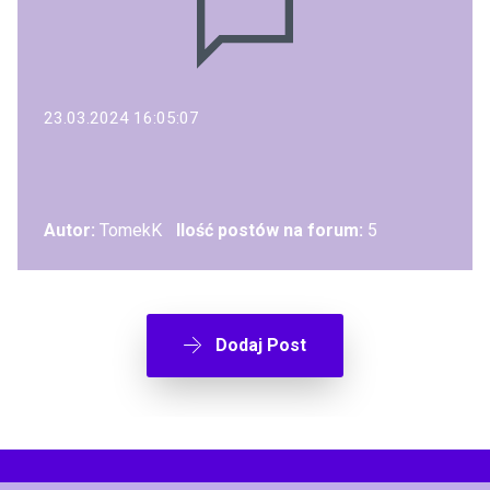
23.03.2024 16:05:07
Autor:
TomekK
Ilość postów na forum:
5
Dodaj Post