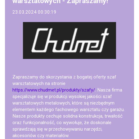
warsztatowych - Zapraszamy!
23.03.2024 00:30:19
Zapraszamy do skorzystania z bogatej oferty szaf
warsztatowych na stronie
https://www.chudmet.pl/produkty/szafy/
. Nasza firma
specjalizuje się w produkcji wysokiej jakości szaf
warsztatowych metalowych, które są niezbędnym
elementem każdego fachowego warsztatu czy garażu.
Nasze produkty cechuje solidna konstrukcja, trwałość
oraz funkcjonalność, co wywołuje, że doskonale
sprawdzają się w przechowywaniu narzędzi,
akcesoriów czy materiałów.