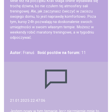
Mnie też na początku Krav Maga online wydawała się
trochę dziwna, bo nie czułem tej atmosfery sali
treningowej. Ale, jak zaczynasz ćwiczyć w zaciszu
swojego domu, to jest naprawdę komfortowo. Poza
tym, kursy 24h pozwalają na doskonalenie swoich
umiejętności w swoim własnym tempie. Możesz w
weekendy robić maratony treningowe, a w tygodniu
odpoczywać.
Autor:
Franuś
Ilość postów na forum:
11
21.01.2025 22:47:06
Jestem nowy w tym temacie, lecz niezmiernie mnie to