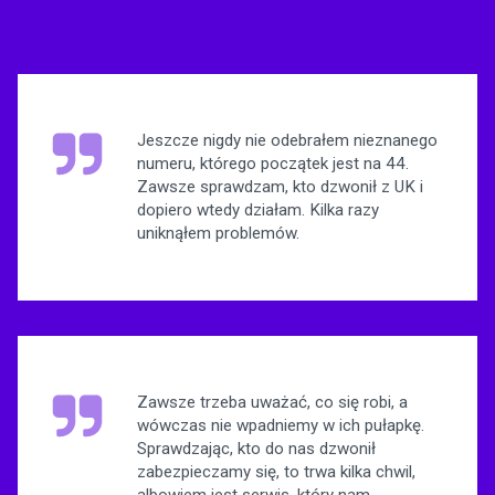
Jeszcze nigdy nie odebrałem nieznanego
numeru, którego początek jest na 44.
Zawsze sprawdzam, kto dzwonił z UK i
dopiero wtedy działam. Kilka razy
uniknąłem problemów.
Zawsze trzeba uważać, co się robi, a
wówczas nie wpadniemy w ich pułapkę.
Sprawdzając, kto do nas dzwonił
zabezpieczamy się, to trwa kilka chwil,
albowiem jest serwis, który nam