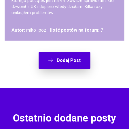
którego początek jest na 44. Zawsze sprawdzam, kto
dzwonił z UK i dopiero wtedy działam. Kilka razy
uniknąłem problemów.
Autor:
miko_poz
Ilość postów na forum:
7
Dodaj Post
Ostatnio dodane posty